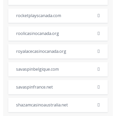
rocketplayscanada.com
roolicasinocanada.org
royalacecasinocanada.org
savaspinbelgique.com
savaspinfrance.net
shazamcasinoaustralia.net