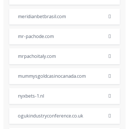
meridianbetbrasil.com
mr-pachode.com
mrpachoitaly.com
mummysgoldcasinocanada.com
nyxbets-1.nl
ogukindustryconference.co.uk