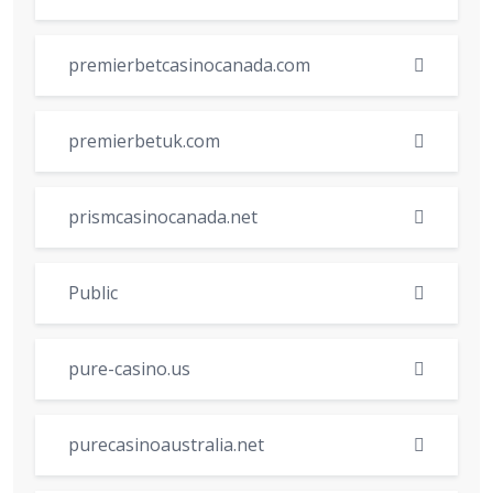
premierbetcasinocanada.com
premierbetuk.com
prismcasinocanada.net
Public
pure-casino.us
purecasinoaustralia.net