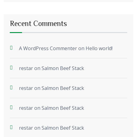
Recent Comments
A WordPress Commenter
on
Hello world!
restar
on
Salmon Beef Stack
restar
on
Salmon Beef Stack
restar
on
Salmon Beef Stack
restar
on
Salmon Beef Stack