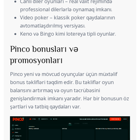
Canlı diler oyunları – real vaxt rejimində
professional dilerlərlə oynamaq imkanı.
Video poker – klassik poker qaydalarının
avtomatlaşdırılmış versiyası.
Keno və Bingo kimi lotereya tipli oyunlar.
Pinco bonusları və
promosyonları
Pinco yeni və mövcud oyunçular üçün müxtəlif
bonus təklifləri təqdim edir. Bu təkliflər oyun
balansını artırmaq və oyun təcrübəsini
genişləndirmək imkanı yaradır. Hər bir bonusun öz
şərtləri və tətbiq qaydaları var.