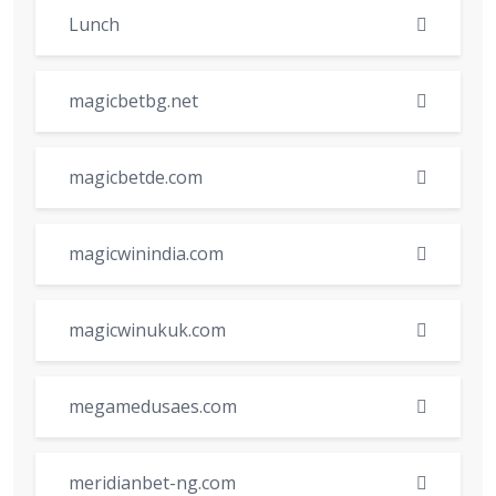
Lunch
magicbetbg.net
magicbetde.com
magicwinindia.com
magicwinukuk.com
megamedusaes.com
meridianbet-ng.com