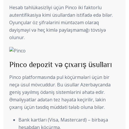
Hesab təhlükəsizliyi üçün Pinco iki faktorlu
autentifikasiya kimi üsullardan istifadə edə bilər.
Oyunçular öz şifrələrini müntəzəm olaraq
dəyişməyi və heç kimlə paylaşmamağı tövsiyə
olunur.
Pinco depozit və çıxarış üsulları
Pinco platformasında pul köçürmələri üçün bir
neçə üsul mövcuddur. Bu üsullar Azerbaycanda
geniş yayılmış ödəniş sistemlərini əhatə edir.
Əməliyyatlar adətən tez həyata keçirilir, lakin
çıxarış üçün təsdiq müddəti tələb oluna bilər.
Bank kartları (Visa, Mastercard) – birbaşa
hesabdan köçürmə.