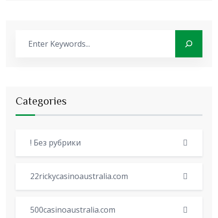
Categories
! Без рубрики
22rickycasinoaustralia.com
500casinoaustralia.com