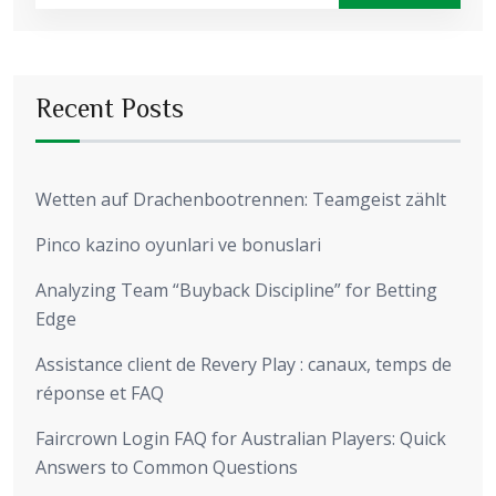
Recent Posts
Wetten auf Drachenbootrennen: Teamgeist zählt
Pinco kazino oyunlari ve bonuslari
Analyzing Team “Buyback Discipline” for Betting
Edge
Assistance client de Revery Play : canaux, temps de
réponse et FAQ
Faircrown Login FAQ for Australian Players: Quick
Answers to Common Questions