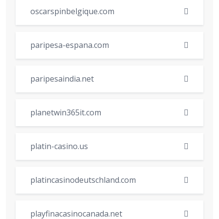
oscarspinbelgique.com
paripesa-espana.com
paripesaindia.net
planetwin365it.com
platin-casino.us
platincasinodeutschland.com
playfinacasinocanada.net