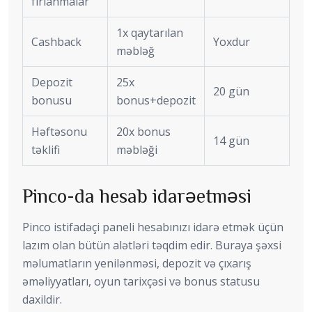
fırlanmalar
1x qaytarılan
Cashback
Yoxdur
məbləğ
Depozit
25x
20 gün
bonusu
bonus+depozit
Həftəsonu
20x bonus
14 gün
təklifi
məbləği
Pinco-da hesab idarəetməsi
Pinco istifadəçi paneli hesabınızı idarə etmək üçün
lazım olan bütün alətləri təqdim edir. Buraya şəxsi
məlumatların yenilənməsi, depozit və çıxarış
əməliyyatları, oyun tarixçəsi və bonus statusu
daxildir.